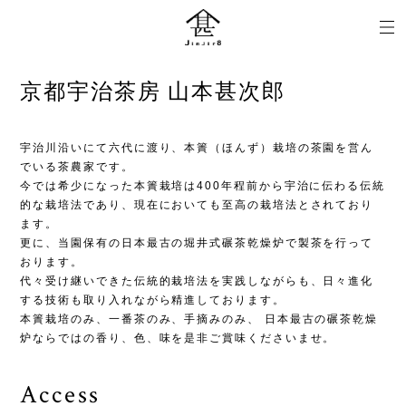
京都宇治茶房 山本甚次郎
宇治川沿いにて六代に渡り、本簀（ほんず）栽培の茶園を営ん
でいる茶農家です。
今では希少になった本簀栽培は400年程前から宇治に伝わる伝統
的な栽培法であり、現在においても至高の栽培法とされており
ます。
更に、当園保有の日本最古の堀井式碾茶乾燥炉で製茶を行って
おります。
代々受け継いできた伝統的栽培法を実践しながらも、日々進化
する技術も取り入れながら精進しております。
本簀栽培のみ、一番茶のみ、手摘みのみ、 日本最古の碾茶乾燥
炉ならではの香り、色、味を是非ご賞味くださいませ。
Access